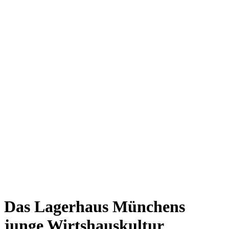
Giesing
Glockenbachviertel
Laim
Lehel
Ludwigsvorstadt-Isarvorstadt
Maxvorstadt
Milbertshofen
Neuhausen-Nymphenburg
Pasing
Perlach
Schwabing
Schwanthalerhöhe/ Westend
Sendling
Thalkirchen
Impressum
Jobs
Kooperationen
Datenschutz
Teilnahmebedingungen für Gewinnspiele
Das Lagerhaus
Münchens
junge Wirtshauskultur