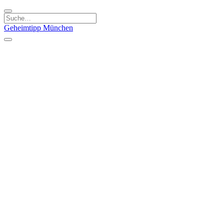
Geheimtipp
München
Kategorien
Essen & Trinken
Kunst & Kultur
Läden & Produkte
Natur & Ausflüge
Sport & Spaß
Kinder & Familie
Stadt & Leute
Specials
Geheimtipp Guide
Geheimtipp Gutschein
Stadtteile
München
Metropolregion
Altstadt
Au-Haidhausen
Bogenhausen
Dreimühlenviertel