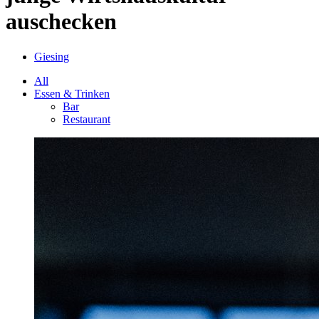
auschecken
Giesing
All
Essen & Trinken
Bar
Restaurant