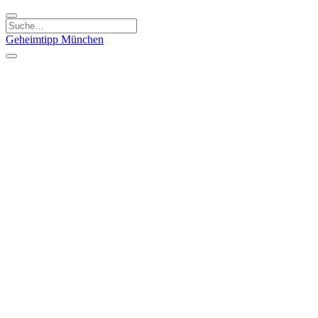
Geheimtipp
München
Kategorien
Essen & Trinken
Kunst & Kultur
Läden & Produkte
Natur & Ausflüge
Sport & Spaß
Kinder & Familie
Stadt & Leute
Specials
Geheimtipp Guide
Geheimtipp Gutschein
Stadtteile
München
Metropolregion
Altstadt
Au-Haidhausen
Bogenhausen
Dreimühlenviertel