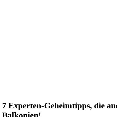
Giesing
Glockenbachviertel
Laim
Lehel
Ludwigsvorstadt-Isarvorstadt
Maxvorstadt
Milbertshofen
Neuhausen-Nymphenburg
Pasing
Perlach
Schwabing
Schwanthalerhöhe/ Westend
Sendling
Thalkirchen
Impressum
Jobs
Kooperationen
Datenschutz
Teilnahmebedingungen für Gewinnspiele
7 Experten-Geheimtipps, die au
Balkonien!