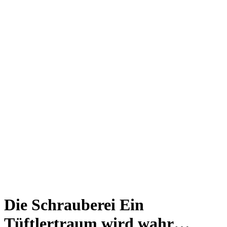
Giesing
Glockenbachviertel
Laim
Lehel
Ludwigsvorstadt-Isarvorstadt
Maxvorstadt
Milbertshofen
Neuhausen-Nymphenburg
Pasing
Perlach
Schwabing
Schwanthalerhöhe/ Westend
Sendling
Thalkirchen
Impressum
Jobs
Kooperationen
Datenschutz
Teilnahmebedingungen für Gewinnspiele
Die Schrauberei
Ein
Tüftlertraum wird wahr…