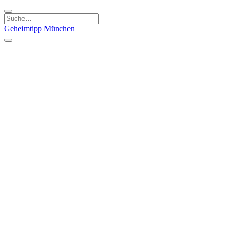
Geheimtipp
München
Kategorien
Essen & Trinken
Kunst & Kultur
Läden & Produkte
Natur & Ausflüge
Sport & Spaß
Kinder & Familie
Stadt & Leute
Specials
Geheimtipp Guide
Geheimtipp Gutschein
Stadtteile
München
Metropolregion
Altstadt
Au-Haidhausen
Bogenhausen
Dreimühlenviertel