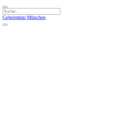
Geheimtipp
München
Kategorien
Essen & Trinken
Kunst & Kultur
Läden & Produkte
Natur & Ausflüge
Sport & Spaß
Kinder & Familie
Stadt & Leute
Specials
Geheimtipp Guide
Geheimtipp Gutschein
Stadtteile
München
Metropolregion
Altstadt
Au-Haidhausen
Bogenhausen
Dreimühlenviertel