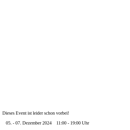
Giesing
Glockenbachviertel
Laim
Lehel
Ludwigsvorstadt-Isarvorstadt
Maxvorstadt
Milbertshofen
Neuhausen-Nymphenburg
Pasing
Perlach
Schwabing
Schwanthalerhöhe/ Westend
Sendling
Thalkirchen
Impressum
Jobs
Kooperationen
Datenschutz
Teilnahmebedingungen für Gewinnspiele
Dieses Event ist leider schon vorbei!
05. - 07. Dezember 2024
11:00 - 19:00 Uhr